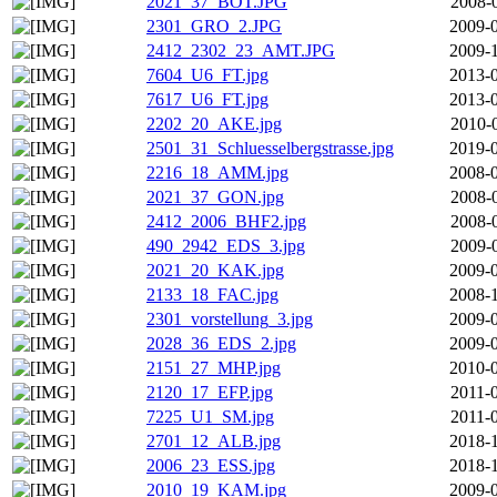
2021_37_BOT.JPG
2008-
2301_GRO_2.JPG
2009-0
2412_2302_23_AMT.JPG
2009-1
7604_U6_FT.jpg
2013-0
7617_U6_FT.jpg
2013-0
2202_20_AKE.jpg
2010-
2501_31_Schluesselbergstrasse.jpg
2019-0
2216_18_AMM.jpg
2008-0
2021_37_GON.jpg
2008-
2412_2006_BHF2.jpg
2008-
490_2942_EDS_3.jpg
2009-
2021_20_KAK.jpg
2009-0
2133_18_FAC.jpg
2008-1
2301_vorstellung_3.jpg
2009-0
2028_36_EDS_2.jpg
2009-0
2151_27_MHP.jpg
2010-0
2120_17_EFP.jpg
2011-
7225_U1_SM.jpg
2011-
2701_12_ALB.jpg
2018-1
2006_23_ESS.jpg
2018-1
2010_19_KAM.jpg
2009-0