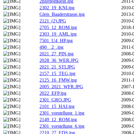
2pzerlegtklein.jpg
2011-
2302_19_KNI.jpg
2010-0
Gleis_Baaderstrasse.jpg
2013-0
2121_(2).JPG
2010-0
2705_12_ROM.jpg
2018-1
2303_19_AML.jpg
2010-0
7501_U4_HP.jpg
2009-0
490__2_.jpg
2011-
2021_27_PIN.jpg
2008-0
2028_36_WER.JPG
2009-0
2021_21_STI.JPG
2009-0
2157_15_TEG.jpg
2010-0
2125_16_FMW.jpg
2011-
2005_2021_WFR.JPG
2007-1
2022_EFP.jpg
2008-0
2301_GRO.JPG
2009-0
2101_15_HAI.jpg
2008-0
2301_vorstellung_1.jpg
2009-0
2149_12_ROM.jpg
2008-0
2301_vorstellung_6.jpg
2009-0
2210_27_EDS.jpg
2008-