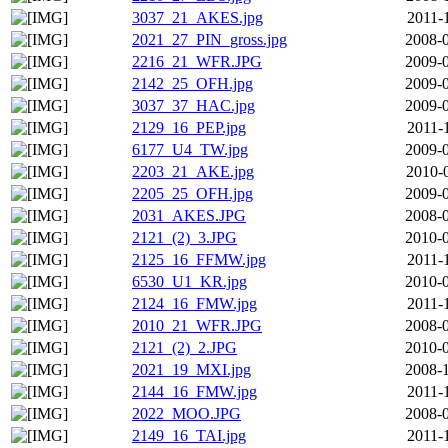
3037_21_AKES.jpg
2011-
2021_27_PIN_gross.jpg
2008-0
2216_21_WFR.JPG
2009-0
2142_25_OFH.jpg
2009-0
3037_37_HAC.jpg
2009-0
2129_16_PEP.jpg
2011-
6177_U4_TW.jpg
2009-0
2203_21_AKE.jpg
2010-
2205_25_OFH.jpg
2009-0
2031_AKES.JPG
2008-0
2121_(2)_3.JPG
2010-0
2125_16_FFMW.jpg
2011-
6530_U1_KR.jpg
2010-0
2124_16_FMW.jpg
2011-
2010_21_WFR.JPG
2008-0
2121_(2)_2.JPG
2010-0
2021_19_MXI.jpg
2008-1
2144_16_FMW.jpg
2011-
2022_MOO.JPG
2008-0
2149_16_TAI.jpg
2011-