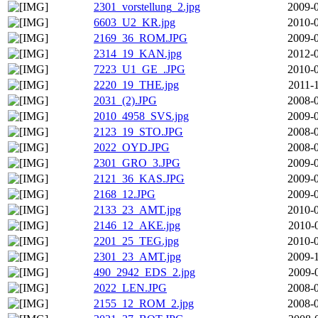
2301_vorstellung_2.jpg
2009-0
6603_U2_KR.jpg
2010-0
2169_36_ROM.JPG
2009-0
2314_19_KAN.jpg
2012-0
7223_U1_GE_.JPG
2010-0
2220_19_THE.jpg
2011-
2031_(2).JPG
2008-0
2010_4958_SVS.jpg
2009-0
2123_19_STO.JPG
2008-0
2022_OYD.JPG
2008-0
2301_GRO_3.JPG
2009-0
2121_36_KAS.JPG
2009-0
2168_12.JPG
2009-0
2133_23_AMT.jpg
2010-0
2146_12_AKE.jpg
2010-
2201_25_TEG.jpg
2010-0
2301_23_AMT.jpg
2009-1
490_2942_EDS_2.jpg
2009-
2022_LEN.JPG
2008-0
2155_12_ROM_2.jpg
2008-0