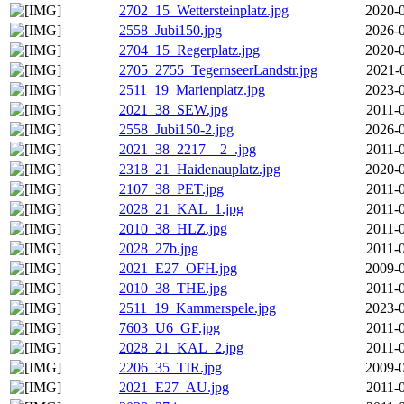
2702_15_Wettersteinplatz.jpg
2020-0
2558_Jubi150.jpg
2026-0
2704_15_Regerplatz.jpg
2020-0
2705_2755_TegernseerLandstr.jpg
2021-
2511_19_Marienplatz.jpg
2023-0
2021_38_SEW.jpg
2011-
2558_Jubi150-2.jpg
2026-0
2021_38_2217__2_.jpg
2011-
2318_21_Haidenauplatz.jpg
2020-0
2107_38_PET.jpg
2011-
2028_21_KAL_1.jpg
2011-
2010_38_HLZ.jpg
2011-
2028_27b.jpg
2011-
2021_E27_OFH.jpg
2009-0
2010_38_THE.jpg
2011-
2511_19_Kammerspele.jpg
2023-0
7603_U6_GF.jpg
2011-
2028_21_KAL_2.jpg
2011-
2206_35_TIR.jpg
2009-0
2021_E27_AU.jpg
2011-