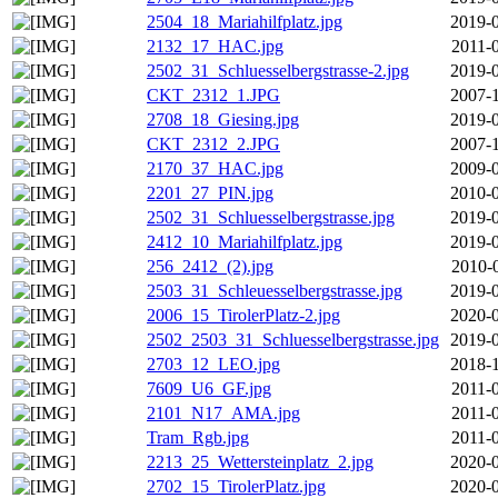
2504_18_Mariahilfplatz.jpg
2019-0
2132_17_HAC.jpg
2011-
2502_31_Schluesselbergstrasse-2.jpg
2019-0
CKT_2312_1.JPG
2007-1
2708_18_Giesing.jpg
2019-0
CKT_2312_2.JPG
2007-1
2170_37_HAC.jpg
2009-0
2201_27_PIN.jpg
2010-0
2502_31_Schluesselbergstrasse.jpg
2019-0
2412_10_Mariahilfplatz.jpg
2019-0
256_2412_(2).jpg
2010-
2503_31_Schleuesselbergstrasse.jpg
2019-0
2006_15_TirolerPlatz-2.jpg
2020-0
2502_2503_31_Schluesselbergstrasse.jpg
2019-0
2703_12_LEO.jpg
2018-1
7609_U6_GF.jpg
2011-
2101_N17_AMA.jpg
2011-
Tram_Rgb.jpg
2011-
2213_25_Wettersteinplatz_2.jpg
2020-0
2702_15_TirolerPlatz.jpg
2020-0