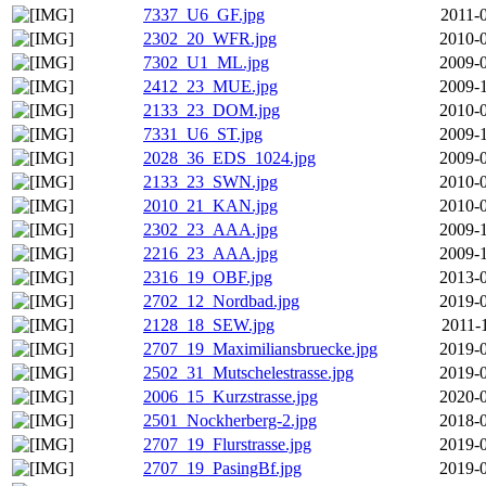
7337_U6_GF.jpg
2011-
2302_20_WFR.jpg
2010-0
7302_U1_ML.jpg
2009-0
2412_23_MUE.jpg
2009-1
2133_23_DOM.jpg
2010-0
7331_U6_ST.jpg
2009-1
2028_36_EDS_1024.jpg
2009-0
2133_23_SWN.jpg
2010-0
2010_21_KAN.jpg
2010-0
2302_23_AAA.jpg
2009-1
2216_23_AAA.jpg
2009-1
2316_19_OBF.jpg
2013-0
2702_12_Nordbad.jpg
2019-0
2128_18_SEW.jpg
2011-
2707_19_Maximiliansbruecke.jpg
2019-0
2502_31_Mutschelestrasse.jpg
2019-0
2006_15_Kurzstrasse.jpg
2020-0
2501_Nockherberg-2.jpg
2018-0
2707_19_Flurstrasse.jpg
2019-0
2707_19_PasingBf.jpg
2019-0