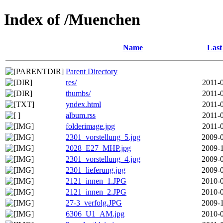
Index of /Muenchen
Name
Last
Parent Directory
res/
2011-
thumbs/
2011-
yndex.html
2011-
album.rss
2011-
folderimage.jpg
2011-
2301_vorstellung_5.jpg
2009-0
2028_E27_MHP.jpg
2009-1
2301_vorstellung_4.jpg
2009-0
2301_lieferung.jpg
2009-0
2121_innen_1.JPG
2010-0
2121_innen_2.JPG
2010-0
27-3_verfolg.JPG
2009-1
6306_U1_AM.jpg
2010-0