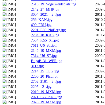
2515_19_Vogelweideplatz.jpg
2023-1
2142_27_MHP.jpg
2009-0
3004_2021__2_.jpg
2011-
256_KAN.jpg
2010-
490_FRH.jpg
2011-
2201_E39_NoBerg.jpg
2011-
2204_18_KAS.jpg
2011-
7534_K55_ST.jpg
2009-0
7611_U6_ST.jpg
2009-0
2145_19_MXM.jpg
2011-
7314_U6_ST.jpg
2009-0
BugaP_31_WFR.jpg
2011-
3113.jpg
2011-
2214_25_TEG.jpg
2009-0
2206_20_PEL.jpg
2011-
2702_2101__2_.jpg
2011-
2205__2_.jpg
2011-
2010_19_MXM.jpg
2011-
2021_E27_KRO.jpg
2011-
2028_19_MXM.jpg
2011-