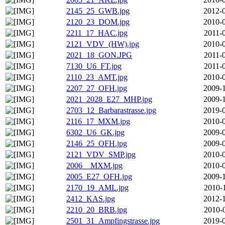
2145_25_GWB.jpg
2012-0
2120_23_DOM.jpg
2010-0
2211_17_HAC.jpg
2011-
2121_VDV_(HW).jpg
2010-0
2021_18_GON.JPG
2011-
7130_U6_FT.jpg
2011-
2110_23_AMT.jpg
2010-0
2207_27_OFH.jpg
2009-1
2021_2028_E27_MHP.jpg
2009-1
2703_12_Barbarastrasse.jpg
2019-0
2116_17_MXM.jpg
2010-0
6302_U6_GK.jpg
2009-0
2146_25_OFH.jpg
2009-0
2121_VDV_SMP.jpg
2010-0
2006__MXM.jpg
2010-0
2005_E27_OFH.jpg
2009-1
2170_19_AML.jpg
2010-
2412_KAS.jpg
2012-1
2210_20_BRB.jpg
2010-
2501_31_Ampfingstrasse.jpg
2019-0