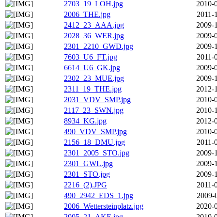
2703_19_LOH.jpg
2010-0
2006_THE.jpg
2011-
2412_23_AAA.jpg
2009-1
2028_36_WER.jpg
2009-0
2301_2210_GWD.jpg
2009-1
7603_U6_FT.jpg
2011-
6614_U6_GK.jpg
2009-0
2302_23_MUE.jpg
2009-1
2311_19_THE.jpg
2012-1
2031_VDV_SMP.jpg
2010-0
2117_23_SWN.jpg
2010-1
8934_KG.jpg
2012-0
490_VDV_SMP.jpg
2010-0
2156_18_DMU.jpg
2011-
2301_2005_STO.jpg
2009-1
2301_GWL.jpg
2009-1
2301_STO.jpg
2009-1
2216_(2).JPG
2011-
490_2942_EDS_1.jpg
2009-
2006_Wettersteinplatz.jpg
2020-0
2005_21_AKE.jpg
2010-0