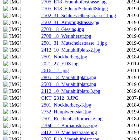
2705_E18_Fraunhoferstrasse.jpg
2019-0
2705_E18_EduardSchmidtStr.jpg
2019-0
2502_31_Schluesselbergstrasse_1.jpg
2019-0
2502_31_Ampfingstrasse.jpg
2019-0
2703_18_Giesing.jpg
2019-0
2708_18_Werinherstr.jpg
2019-0
2501_31_Mutschelestrasse_1.jpg
2019-0
2412_10_Mariahilfplatz-2.jpg
2019-0
2501_Nockherberg.jpg
2018-0
2021_27_EDS.jpg
2011-
2616__2_.jpg
2011-
2805_18_Mariahilfplatz.jpg
2019-0
2503_18_Mariahilfplatz.jpg
2019-0
2412_10_Mariahilfplatz-3.jpg
2019-0
CKT_2312_3.JPG
2007-1
2501_Nockherberg-3.jpg
2018-0
2752_Hauptwerkstatt.jpg
2019-0
2501_Reichenbachbruecke.jpg
2018-0
2704_12_Barbarastrasse.jpg
2019-0
2412_10_Muellerstrasse.jpg
2019-0
2705_E18_Mariahilfplatz.jpg
2019-0