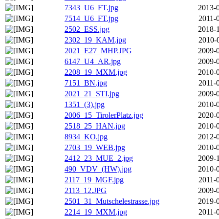
7343_U6_FT.jpg
2013-0
7514_U6_FT.jpg
2011-
2502_ESS.jpg
2018-1
2302_19_KAM.jpg
2010-
2021_E27_MHP.JPG
2009-0
6147_U4_AR.jpg
2009-0
2208_19_MXM.jpg
2010-0
7151_BN.jpg
2011-
2021_21_STI.jpg
2009-0
1351_(3).jpg
2010-0
2006_15_TirolerPlatz.jpg
2020-0
2518_25_HAN.jpg
2010-0
8934_KO.jpg
2012-0
2703_19_WEB.jpg
2010-0
2412_23_MUE_2.jpg
2009-1
490_VDV_(HW).jpg
2010-0
2117_19_MGF.jpg
2011-
2113_12.JPG
2009-0
2501_31_Mutschelestrasse.jpg
2019-0
2214_19_MXM.jpg
2011-