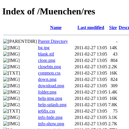
Index of /Muenchen/res
Name
Last modified
Size
Descr
Parent Directory
-
bg.jpg
2011-02-27 13:05
14K
blank.gif
2011-02-27 13:05
43
close.png
2011-02-27 13:05
804
closebtn.png
2011-02-27 13:05
2.2K
common.css
2011-02-27 13:05
16K
down.png
2011-02-27 13:05
824
download.png
2011-02-27 13:05
309
folder.png
2011-02-27 13:05
1.4K
help-img.png
2011-02-27 13:05
16K
help-splash.png
2011-02-27 13:05
7.8K
ie6fix.css
2011-02-27 13:05
75
info-hide.png
2011-02-27 13:05
3.1K
info-show.png
2011-02-27 13:05
2.7K