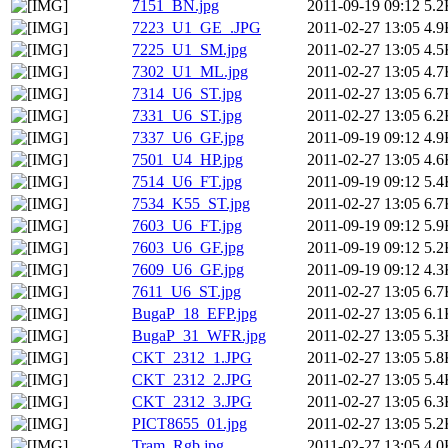
7151_BN.jpg
2011-09-19 09:12
5.2
7223_U1_GE_.JPG
2011-02-27 13:05
4.9
7225_U1_SM.jpg
2011-02-27 13:05
4.5
7302_U1_ML.jpg
2011-02-27 13:05
4.7
7314_U6_ST.jpg
2011-02-27 13:05
6.7
7331_U6_ST.jpg
2011-02-27 13:05
6.2
7337_U6_GF.jpg
2011-09-19 09:12
4.9
7501_U4_HP.jpg
2011-02-27 13:05
4.6
7514_U6_FT.jpg
2011-09-19 09:12
5.4
7534_K55_ST.jpg
2011-02-27 13:05
6.7
7603_U6_FT.jpg
2011-09-19 09:12
5.9
7603_U6_GF.jpg
2011-09-19 09:12
5.2
7609_U6_GF.jpg
2011-09-19 09:12
4.3
7611_U6_ST.jpg
2011-02-27 13:05
6.7
BugaP_18_EFP.jpg
2011-02-27 13:05
6.1
BugaP_31_WFR.jpg
2011-02-27 13:05
5.3
CKT_2312_1.JPG
2011-02-27 13:05
5.8
CKT_2312_2.JPG
2011-02-27 13:05
5.4
CKT_2312_3.JPG
2011-02-27 13:05
6.3
PICT8655_01.jpg
2011-02-27 13:05
5.2
Tram_Rgb.jpg
2011-02-27 13:05
4.0