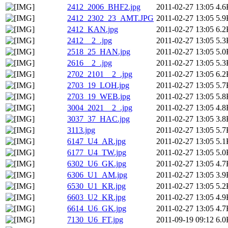
2412_2006_BHF2.jpg
2011-02-27 13:05
4.6
2412_2302_23_AMT.JPG
2011-02-27 13:05
5.9
2412_KAN.jpg
2011-02-27 13:05
6.2
2412__2_.jpg
2011-02-27 13:05
5.3
2518_25_HAN.jpg
2011-02-27 13:05
5.0
2616__2_.jpg
2011-02-27 13:05
5.3
2702_2101__2_.jpg
2011-02-27 13:05
6.2
2703_19_LOH.jpg
2011-02-27 13:05
5.7
2703_19_WEB.jpg
2011-02-27 13:05
5.8
3004_2021__2_.jpg
2011-02-27 13:05
4.8
3037_37_HAC.jpg
2011-02-27 13:05
3.8
3113.jpg
2011-02-27 13:05
5.7
6147_U4_AR.jpg
2011-02-27 13:05
5.1
6177_U4_TW.jpg
2011-02-27 13:05
5.0
6302_U6_GK.jpg
2011-02-27 13:05
4.7
6306_U1_AM.jpg
2011-02-27 13:05
3.9
6530_U1_KR.jpg
2011-02-27 13:05
5.2
6603_U2_KR.jpg
2011-02-27 13:05
4.9
6614_U6_GK.jpg
2011-02-27 13:05
4.7
7130_U6_FT.jpg
2011-09-19 09:12
6.0