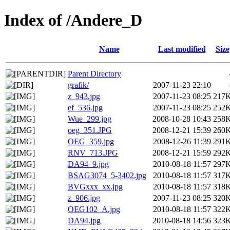
Index of /Andere_D
Name
Last modified
Size
Parent Directory
grafik/
2007-11-23 22:10
z_943.jpg
2007-11-23 08:25
217
ef_536.jpg
2007-11-23 08:25
252
Wue_299.jpg
2008-10-28 10:43
258
oeg_351.JPG
2008-12-21 15:39
260
OEG_359.jpg
2008-12-26 11:39
291
RNV_713.JPG
2008-12-21 15:59
292
DA94_9.jpg
2010-08-18 11:57
297
BSAG3074_5-3402.jpg
2010-08-18 11:57
317
BVGxxx_xx.jpg
2010-08-18 11:57
318
z_906.jpg
2007-11-23 08:25
320
OEG102_A.jpg
2010-08-18 11:57
322
DA94.jpg
2010-08-18 14:56
323