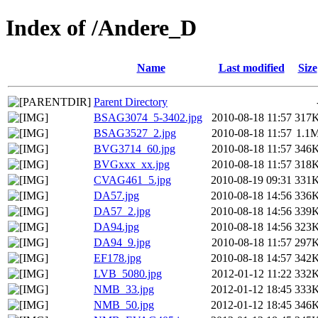
Index of /Andere_D
Name
Last modified
Size
Parent Directory
BSAG3074_5-3402.jpg
2010-08-18 11:57
317
BSAG3527_2.jpg
2010-08-18 11:57
1.1
BVG3714_60.jpg
2010-08-18 11:57
346
BVGxxx_xx.jpg
2010-08-18 11:57
318
CVAG461_5.jpg
2010-08-19 09:31
331
DA57.jpg
2010-08-18 14:56
336
DA57_2.jpg
2010-08-18 14:56
339
DA94.jpg
2010-08-18 14:56
323
DA94_9.jpg
2010-08-18 11:57
297
EF178.jpg
2010-08-18 14:57
342
LVB_5080.jpg
2012-01-12 11:22
332
NMB_33.jpg
2012-01-12 18:45
333
NMB_50.jpg
2012-01-12 18:45
346