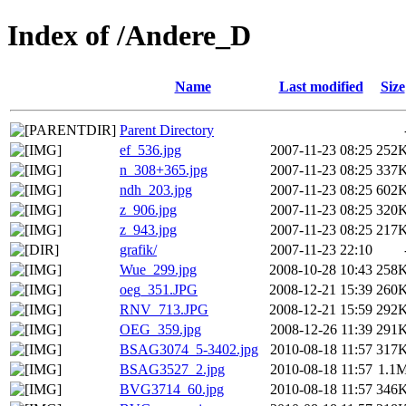
Index of /Andere_D
Name
Last modified
Size
Parent Directory
ef_536.jpg
2007-11-23 08:25
252
n_308+365.jpg
2007-11-23 08:25
337
ndh_203.jpg
2007-11-23 08:25
602
z_906.jpg
2007-11-23 08:25
320
z_943.jpg
2007-11-23 08:25
217
grafik/
2007-11-23 22:10
Wue_299.jpg
2008-10-28 10:43
258
oeg_351.JPG
2008-12-21 15:39
260
RNV_713.JPG
2008-12-21 15:59
292
OEG_359.jpg
2008-12-26 11:39
291
BSAG3074_5-3402.jpg
2010-08-18 11:57
317
BSAG3527_2.jpg
2010-08-18 11:57
1.1
BVG3714_60.jpg
2010-08-18 11:57
346