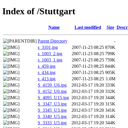
Index of /Stuttgart
Name
Last modified
Size
Descr
Parent Directory
-
s_3101.jpg
2007-11-23 08:25
870K
s_1003_2.jpg
2007-11-23 08:25
799K
s_1003_1.jpg
2007-11-23 08:25
759K
s_459.jpg
2007-11-23 08:25
844K
s_434.jpg
2007-11-23 08:25
905K
s_413.jpg
2007-11-23 08:25
1.0M
S_4159_U6.jpg
2012-03-17 19:20
333K
S_4152_U6.jpg
2012-03-17 19:20
332K
S_4095_U15.jpg
2012-03-17 19:20
344K
S_3347_U3.jpg
2012-03-17 19:20
315K
S_3345_U3.jpg
2012-03-17 19:20
341K
S_3340_U5.jpg
2012-03-17 19:20
314K
S_3333_U5.jpg
2012-03-17 19:20
344K